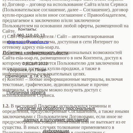
в) Договор – договор на использование Сайта и/или Сервиса
(Пользовательское соглашение, далее – Соглашение), договор
купли-продажи и/или иное соглашение с Правообладателем,
предлагаемое к заключению и/или заключенное
Пользователем на основании любой оферты, размещенной на
Контакты:
Сайте.
+7-960-118-10-13
г) Сайт Правообладателя / Сайт – автоматизированная
информационная система, доступная в сети Интернет по
esia-soap@yandex.ru
сетевому адресу esia-soap.ru.
д) Сервис – совокупность функциональных возможностей
Политика конфиденциальности
Сайта esia-soap.ru, размещенного в нем Контента, доступ к
которому предоставляется Пользователю для заключения и
© ЕСЬЯ 2022
исполнения договора купли-продажи, а также в
г.Воронеж, ул.Пеше-
информационно-развлекательных целях.
стрелецкая, д.74, к.302
е) Контент – любые информационные материалы, включая
текстовые, графические, аудиовизуальные и прочие
материалы, к которым можно получить доступ с
Публичная оферта
использованием Сервиса.
1.2.
В настоящей Политике используются термины и
Согласие на обработку персональных
определения, предусмотренные Соглашением, а также иными
заключаемыми с Пользователем Договорами, если иное не
данных и получение рекламной
предусмотрено настоящей Политикой или не вытекает из ее
существа. В иных случаях толкование применяемого в
информации
Политике термина производится в соответствии с