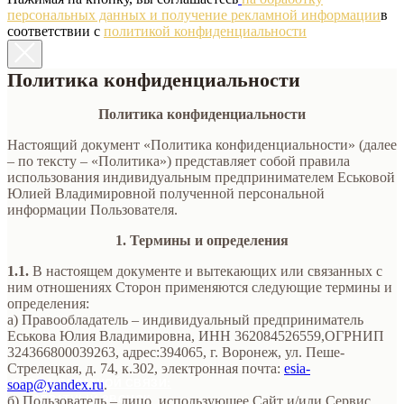
персональных данных и получение рекламной информации
в
соответствии с
политикой конфиденциальности
Политика конфиденциальности
Политика конфиденциальности
Настоящий документ «Политика конфиденциальности» (далее
– по тексту – «Политика») представляет собой правила
использования индивидуальным предпринимателем Еськовой
Юлией Владимировной полученной персональной
информации Пользователя.
1. Термины и определения
1.1.
В настоящем документе и вытекающих или связанных с
ним отношениях Сторон применяются следующие термины и
определения:
а) Правообладатель – индивидуальный предприниматель
Еськова Юлия Владимировна, ИНН 362084526559,ОГРНИП
324366800039263, адрес:394065, г. Воронеж, ул. Пеше-
Стрелецкая, д. 74, к.302, электронная почта:
esia-
soap@yandex.ru
ФОРМА ОБРАТНОЙ СВЯЗИ:
.
б) Пользователь – лицо, использующее Сайт и/или Сервис.
ОБРАТНЫЙ ЗВОНОК