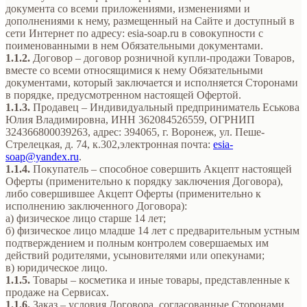
документа со всеми приложениями, изменениями и
дополнениями к нему, размещенный на Сайте и доступный в
сети Интернет по адресу: esia-soap.ru в совокупности с
поименованными в нем Обязательными документами.
1.1.2.
Договор – договор розничной купли-продажи Товаров,
вместе со всеми относящимися к нему Обязательными
документами, который заключается и исполняется Сторонами
в порядке, предусмотренном настоящей Офертой.
1.1.3.
Продавец – Индивидуальный предприниматель Еськова
Юлия Владимировна, ИНН 362084526559, ОГРНИП
324366800039263, адрес: 394065, г. Воронеж, ул. Пеше-
Стрелецкая, д. 74, к.302,электронная почта:
esia-
soap@yandex.ru
.
1.1.4.
Покупатель – способное совершить Акцепт настоящей
Оферты (применительно к порядку заключения Договора),
либо совершившее Акцепт Оферты (применительно к
исполнению заключенного Договора):
а) физическое лицо старше 14 лет;
б) физическое лицо младше 14 лет с предварительным устным
подтверждением и полным контролем совершаемых им
действий родителями, усыновителями или опекунами;
в) юридическое лицо.
1.1.5.
Товары – косметика и иные товары, представленные к
продаже на Сервисах.
1.1.6.
Заказ – условия Договора, согласованные Сторонами