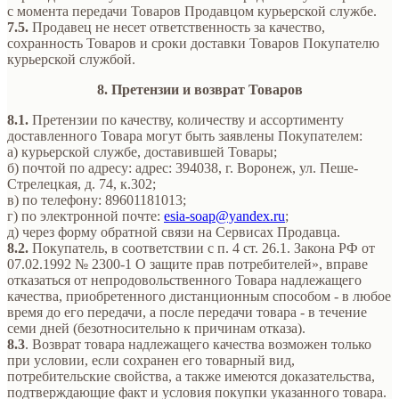
с момента передачи Товаров Продавцом курьерской службе.
7.5.
Продавец не несет ответственность за качество,
сохранность Товаров и сроки доставки Товаров Покупателю
курьерской службой.
8. Претензии и возврат Товаров
8.1.
Претензии по качеству, количеству и ассортименту
доставленного Товара могут быть заявлены Покупателем:
а) курьерской службе, доставившей Товары;
б) почтой по адресу: адрес: 394038, г. Воронеж, ул. Пеше-
Стрелецкая, д. 74, к.302;
в) по телефону: 89601181013;
г) по электронной почте:
esia-soap@yandex.ru
;
д) через форму обратной связи на Сервисах Продавца.
8.2.
Покупатель, в соответствии с п. 4 ст. 26.1. Закона РФ от
07.02.1992 № 2300-1 О защите прав потребителей», вправе
отказаться от непродовольственного Товара надлежащего
качества, приобретенного дистанционным способом - в любое
время до его передачи, а после передачи товара - в течение
семи дней (безотносительно к причинам отказа).
8.3
. Возврат товара надлежащего качества возможен только
при условии, если сохранен его товарный вид,
потребительские свойства, а также имеются доказательства,
подтверждающие факт и условия покупки указанного товара.