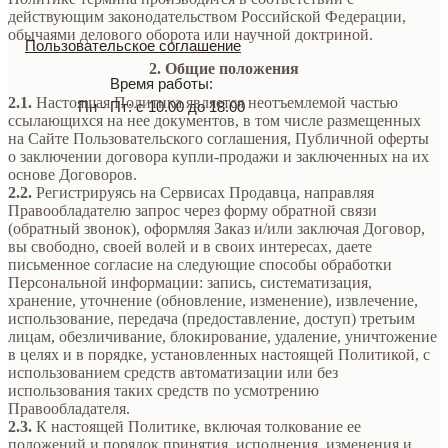
действующим законодательством Российской Федерации,
обычаями делового оборота или научной доктриной.
Пользовательское соглашение
2. Общие положения
Время работы:
2.1.
Настоящая Политика является неотъемлемой частью
Пн - Пт: с 10.00 до 18.00
ссылающихся на нее документов, в том числе размещенных
на Сайте Пользовательского соглашения, Публичной оферты
о заключении договора купли-продажи и заключенных на их
основе Договоров.
2.2.
Регистрируясь на Сервисах Продавца, направляя
Правообладателю запрос через форму обратной связи
(обратный звонок), оформляя Заказ и/или заключая Договор,
вы свободно, своей волей и в своих интересах, даете
письменное согласие на следующие способы обработки
Персональной информации: запись, систематизация,
хранение, уточнение (обновление, изменение), извлечение,
использование, передача (предоставление, доступ) третьим
лицам, обезличивание, блокирование, удаление, уничтожение
в целях и в порядке, установленных настоящей Политикой, с
использованием средств автоматизации или без
использования таких средств по усмотрению
Правообладателя.
2.3.
К настоящей Политике, включая толкование ее
положений и порядок принятия, исполнения, изменения и