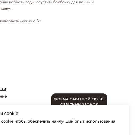
анну набрать воды, опустить бомбочку для ванны и
 минут.
пользовать можно с 3+
сти
ние
ФОРМА ОБРАТНОЙ СВЯЗИ:
ОБРАТНЫЙ ЗВОНОК
нальных
и cookie
мной
cookie чтобы обеспечить наилучший опыт использования
© ЕСЬЯ 2022