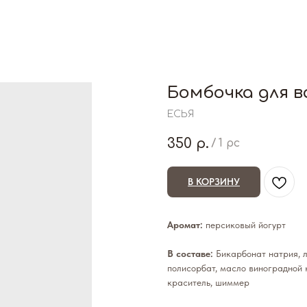
Бомбочка для в
ЕСЬЯ
350
р.
/
1 pc
В КОРЗИНУ
Аромат:
персиковый йогурт
В составе:
Бикарбонат натрия, л
полисорбат, масло виноградной 
краситель, шиммер