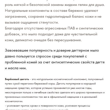
роль мягкой и безопасной замены жидким гелям для душа.
Натуральные компоненты в составе бережно удаляют
загрязнения, сохраняя гидролипидный баланс кожи и не
вызывая ощущения стянутости.
Благодаря отсутствию агрессивных ПАВ и синтетических
добавок, это мыло подходит даже для чувствительной
кожи, деликатно очищая без пересушивания.
Завоевавшее популярность и доверие дегтярное мыло
давно пользуется спросом среди покупателей с
проблемной кожей за счет антисептических свойств дегтя
и масла ним.
Берёзовый деготь
- это натуральное косметический компонент, получаемый
путем сухой перегонки березовой коры. Деготь популярное в народной
медицине средство, которое успешно применяется уже многие годы,
неоспоримая польза и лечебные свойства сделали его широко применимым и
признанным компонентом так же в официальной медицине и в домашней
косметологии.
- усиливает приток крови к поверхности кожи, усиливая процессы