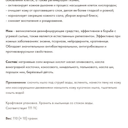
обновления клеток, а также регенерации тканей;
- активизирует кожное дыхание и процесс насыщения клеток кислородом;
- очищает кожу от ороговевшего слоя, делая ее более гладкой и ровной;
- нормализует секрецию кожного сала, убирая жирный блеск;
- снимает воспаления и раздражение.
Ним
- великолепное дезинфицирующее средство, эффективное в борьбе с
угревой сыпью, также является естественным репеллентом. Эффективно при
кожных заболеваниях: экземе, псориазе, нейродермите, крапивнице.
Обладает значительными антибактериальными, антигрибковыми и
противовирусными свойствами.
Состав:
натриевые соли жирных кислот масел оливкового, масла
виноградной косточки, кокосового, миндального, пальмового, масла ши,
порошок ним, берёзовый дёготь.
Применение
:
смочить мыло под струей воды, вспенить, нанести пену на кожу
или массирующими движениями намылить кожу кусочком мыла, тщательно
смыть водой
Крафтовая упаковка. Хранить в мыльнице со стоком воды.
Соответствует ТП ТС
Вес:
110 (± 10) грамм