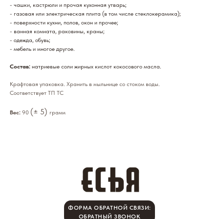
- чашки, кастрюли и прочая кухонная утварь;
- газовая или электрическая плита (в том числе стеклокерамика);
- поверхности кухни, полов, окон и прочее;
- ванная комната, раковины, краны;
- одежда, обувь;
- мебель и многое другое.
Состав:
натриевые соли жирных кислот кокосового масла.
Крафтовая упаковка. Хранить в мыльнице со стоком воды.
Соответствует ТП ТС
(± 5)
Вес:
90
грамм
ФОРМА ОБРАТНОЙ СВЯЗИ:
ОБРАТНЫЙ ЗВОНОК