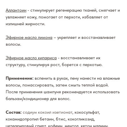
Аллантоин
- стимулирует регенерацию тканей, смягчает и
увлажняет кожу, помогает от перхоти, избавляет от
излишней жирности.
Эфирное масло лимона
– укрепляет и восстанавливает
волосы.
Эфирное масло кипариса
- восстанавливает их
структуру, стимулируя рост, борется с перхотью.
Применение:
вспенить в руках, пену нанести на влажные
волосы, помассировать, затем смыть теплой водой.
После применения шампуня рекомендуется использовать
бальзам/кондиционер для волос.
Состав:
содиум кокоил изетионат
, кокосульфат,
кокамидопропил бетаин, бтмс, кокогликозид,
цетеариловый спирт, кофеин, ментол, кетон малины,