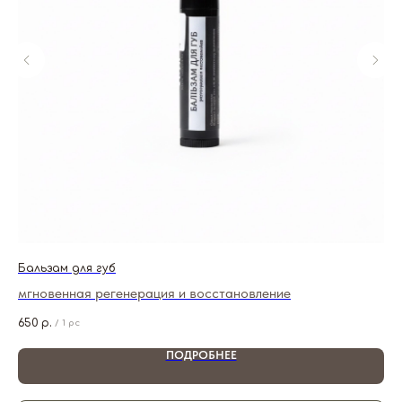
Бальзам для губ
Ге
мгновенная регенерация и восстановление
ум
кр
650
р.
1 1
/
1 pc
ПОДРОБНЕЕ