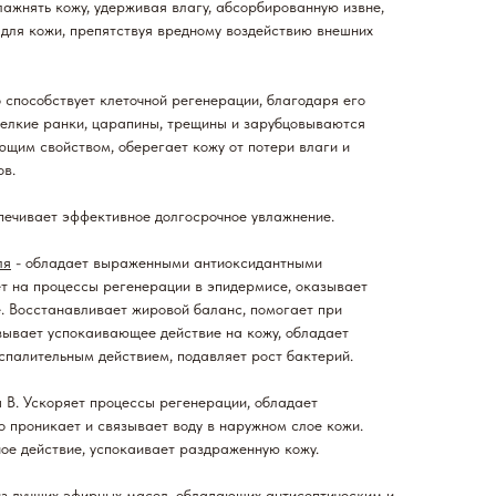
лажнять кожу, удерживая влагу, абсорбированную извне,
 для кожи, препятствуя вредному воздействию внешних
 способствует клеточной регенерации, благодаря его
елкие ранки, царапины, трещины и зарубцовываются
щим свойством, оберегает кожу от потери влаги и
ов.
спечивает эффективное долгосрочное увлажнение.
ля
- обладает выраженными антиоксидантными
т на процессы регенерации в эпидермисе, оказывает
. Восстанавливает жировой баланс, помогает при
зывает успокаивающее действие на кожу, обладает
палительным действием, подавляет рост бактерий.
ы В. Ускоряет процессы регенерации, обладает
 проникает и связывает воду в наружном слое кожи.
ое действие, успокаивает раздраженную кожу.
из лучших эфирных масел, обладающих антисептическим и