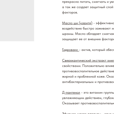
прекрасно питать, смягчать и ув
а так же создает защитный слой
факторов.
Масло ши (карите)
- эффективно
воздействию быстро заживают м
шрамы. Масло обладает смягчаю
защищает ее от внешних фактор
Гидрованс
- актив, который обе
Сверхкритический экстракт хме
свойствами. Положительно влияе
противовоспалительное действие
жирной и проблемной коже. Ока
антибактериальным и противовос
Д-пантенол
- это витамин групп
увлажняющим действием, глубоко
Оказывает противовоспалительн
Эфирное масло лаванды
- одно 