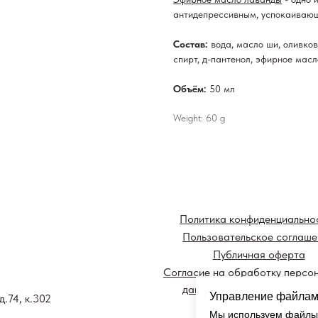
антидепрессивным, успокаиваю
Состав:
вода, масло ши, оливков
спирт, д-пантенол, эфирное масл
Объём:
50 мл
Weight: 60 g
Политика конфиденциально
Пользовательское соглаше
Публичная оферта
Согласие на обработку персо
данных и получение рекла
Управление файлам
д.74, к.302
информации
Мы используем файлы 