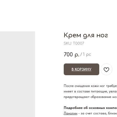
Крем для ног
SKU:
T0007
700
р.
/
1 pc
В КОРЗИНУ
После очищения кожи ног требуе
имеет в составе питающие, увл
предотвращают образование мо
Подробнее об основных компо
Ланолин
- за счет состава, близ