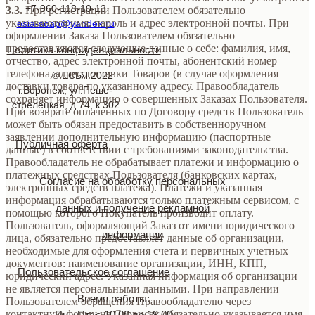
+7-960-118-10-13
3.3.
При регистрации Пользователем обязательно
указываются имя, пароль и адрес электронной почты. При
esia-soap@yandex.ru
оформлении Заказа Пользователем обязательно
предоставляются следующие данные о себе: фамилия, имя,
Политика конфиденциальности
отчество, адрес электронной почты, абонентский номер
телефона, адрес доставки Товаров (в случае оформления
© ЕСЬЯ 2022
доставки товара по указанному адресу. Правообладатель
г.Воронеж, ул.Пеше-
сохраняет информацию о совершенных Заказах Пользователя.
стрелецкая, д.74, к.302
При возврате оплаченных по Договору средств Пользователь
может быть обязан предоставить в собственноручном
заявлении дополнительную информацию (паспортные
Публичная оферта
данные) в соответствии с требованиями законодательства.
Правообладатель не обрабатывает платежи и информацию о
платежных средствах Пользователя (банковских картах,
Согласие на обработку персональных
электронных средств платежа). Платежи и указанная
информация обрабатываются только платежным сервисом, с
данных и получение рекламной
помощью которого Покупатель производит оплату.
Пользователь, оформляющий Заказ от имени юридического
информации
лица, обязательно предоставляет данные об организации,
необходимые для оформления счета и первичных учетных
документов: наименование организации, ИНН, КПП,
Пользовательское соглашение
юридический адрес. Указанная информация об организации
не является персональными данными. При направлении
Время работы:
Пользователем обращения Правообладателю через
контактную форму на Сервисах обязательно указывается имя
Пн - Пт: с 10.00 до 18.00