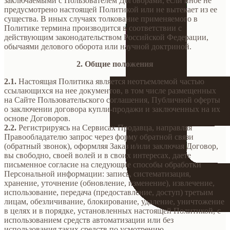
заключаемыми с Пользователем Договорами, если иное не
предусмотрено настоящей Политикой или не вытекает из ее
существа. В иных случаях толкование применяемого в
Политике термина производится в соответствии с
действующим законодательством Российской Федерации,
обычаями делового оборота или научной доктриной.
2. Общие положения
2.1.
Настоящая Политика является неотъемлемой частью
ссылающихся на нее документов, в том числе размещенных
на Сайте Пользовательского соглашения, Публичной оферты
о заключении договора купли-продажи и заключенных на их
основе Договоров.
2.2.
Регистрируясь на Сервисах Продавца, направляя
Правообладателю запрос через форму обратной связи
(обратный звонок), оформляя Заказ и/или заключая Договор,
вы свободно, своей волей и в своих интересах, даете
письменное согласие на следующие способы обработки
Персональной информации: запись, систематизация,
хранение, уточнение (обновление, изменение), извлечение,
использование, передача (предоставление, доступ) третьим
лицам, обезличивание, блокирование, удаление, уничтожение
в целях и в порядке, установленных настоящей Политикой, с
использованием средств автоматизации или без
использования таких средств по усмотрению