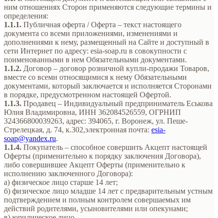
ним отношениях Сторон применяются следующие термины и
определения:
1.1.1.
Публичная оферта / Оферта – текст настоящего
документа со всеми приложениями, изменениями и
дополнениями к нему, размещенный на Сайте и доступный в
сети Интернет по адресу: esia-soap.ru в совокупности с
поименованными в нем Обязательными документами.
1.1.2.
Договор – договор розничной купли-продажи Товаров,
вместе со всеми относящимися к нему Обязательными
документами, который заключается и исполняется Сторонами
в порядке, предусмотренном настоящей Офертой.
1.1.3.
Продавец – Индивидуальный предприниматель Еськова
Юлия Владимировна, ИНН 362084526559, ОГРНИП
324366800039263, адрес: 394065, г. Воронеж, ул. Пеше-
Стрелецкая, д. 74, к.302,электронная почта:
esia-
soap@yandex.ru
.
1.1.4.
Покупатель – способное совершить Акцепт настоящей
Оферты (применительно к порядку заключения Договора),
либо совершившее Акцепт Оферты (применительно к
исполнению заключенного Договора):
а) физическое лицо старше 14 лет;
б) физическое лицо младше 14 лет с предварительным устным
подтверждением и полным контролем совершаемых им
действий родителями, усыновителями или опекунами;
в) юридическое лицо.