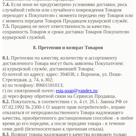
7.4.
Если иное не предусмотрено условиями доставки, риск
случайной гибели или случайного повреждения Товаров
переходит к Покупателю с момента передачи ему Товаров или
с момента передачи Товаров Продавцом курьерской службе.
7.5.
Продавец не несет ответственность за качество,
сохранность Товаров и сроки доставки Товаров Покупателю
курьерской службой.
8. Претензии и возврат Товаров
8.1.
Претензии по качеству, количеству и ассортименту
доставленного Товара могут быть заявлены Покупателем:
а) курьерской службе, доставившей Товары;
б) почтой по адресу: адрес: 394038, г. Воронеж, ул. Пеше-
Стрелецкая, д. 74, к.302;
в) по телефону: 89601181013;
г) по электронной почте:
esia-soap@yandex.ru
;
д) через форму обратной связи на Сервисах Продавца.
8.2.
Покупатель, в соответствии с п. 4 ст. 26.1. Закона РФ от
07.02.1992 № 2300-1 О защите прав потребителей», вправе
отказаться от непродовольственного Товара надлежащего
качества, приобретенного дистанционным способом - в любое
время до его передачи, а после передачи товара - в течение
семи дней (безотносительно к причинам отказа).
8.3
. Возврат товара надлежащего качества возможен только