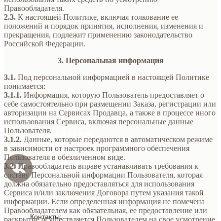
Правообладателя.
2.3.
К настоящей Политике, включая толкование ее
положений и порядок принятия, исполнения, изменения и
прекращения, подлежит применению законодательство
Российской Федерации.
3. Персональная информация
3.1.
Под персональной информацией в настоящей Политике
понимается:
3.1.1.
Информация, которую Пользователь предоставляет о
себе самостоятельно при размещении Заказа, регистрации или
авторизации на Сервисах Продавца, а также в процессе иного
использования Сервиса, включая персональные данные
Пользователя.
ФОРМА ОБРАТНОЙ СВЯЗИ:
3.1.2.
Данные, которые передаются в автоматическом режиме
ОБРАТНЫЙ ЗВОНОК
в зависимости от настроек программного обеспечения
Пользователя в обезличенном виде.
3.2.
Правообладатель вправе устанавливать требования к
составу Персональной информации Пользователя, которая
должна обязательно предоставляться для использования
Сервиса и/или заключения Договора путем указания такой
информации. Если определенная информация не помечена
Правообладателем как обязательная, ее предоставление или
Контакты:
раскрытие осуществляется Пользователем на свое усмотрение.