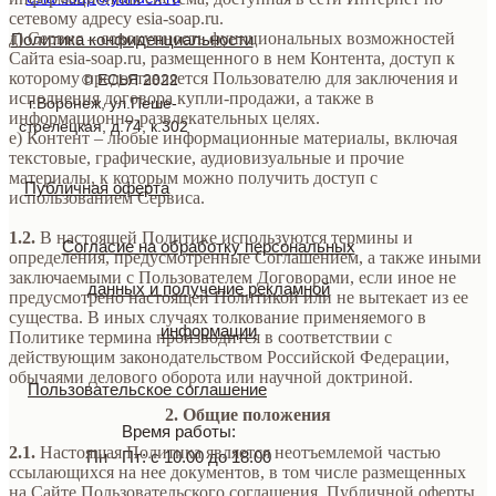
сетевому адресу esia-soap.ru.
д) Сервис – совокупность функциональных возможностей
Политика конфиденциальности
Сайта esia-soap.ru, размещенного в нем Контента, доступ к
которому предоставляется Пользователю для заключения и
© ЕСЬЯ 2022
исполнения договора купли-продажи, а также в
г.Воронеж, ул.Пеше-
информационно-развлекательных целях.
стрелецкая, д.74, к.302
е) Контент – любые информационные материалы, включая
текстовые, графические, аудиовизуальные и прочие
материалы, к которым можно получить доступ с
Публичная оферта
использованием Сервиса.
1.2.
В настоящей Политике используются термины и
Согласие на обработку персональных
определения, предусмотренные Соглашением, а также иными
заключаемыми с Пользователем Договорами, если иное не
данных и получение рекламной
предусмотрено настоящей Политикой или не вытекает из ее
существа. В иных случаях толкование применяемого в
информации
Политике термина производится в соответствии с
действующим законодательством Российской Федерации,
обычаями делового оборота или научной доктриной.
Пользовательское соглашение
2. Общие положения
Время работы:
2.1.
Настоящая Политика является неотъемлемой частью
Пн - Пт: с 10.00 до 18.00
ссылающихся на нее документов, в том числе размещенных
на Сайте Пользовательского соглашения, Публичной оферты