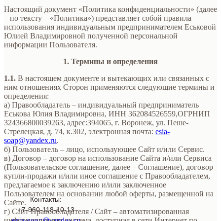
Настоящий документ «Политика конфиденциальности» (далее
– по тексту – «Политика») представляет собой правила
использования индивидуальным предпринимателем Еськовой
Юлией Владимировной полученной персональной
информации Пользователя.
1. Термины и определения
1.1.
В настоящем документе и вытекающих или связанных с
ним отношениях Сторон применяются следующие термины и
определения:
а) Правообладатель – индивидуальный предприниматель
Еськова Юлия Владимировна, ИНН 362084526559,ОГРНИП
324366800039263, адрес:394065, г. Воронеж, ул. Пеше-
Стрелецкая, д. 74, к.302, электронная почта:
esia-
soap@yandex.ru
ФОРМА ОБРАТНОЙ СВЯЗИ:
.
б) Пользователь – лицо, использующее Сайт и/или Сервис.
ОБРАТНЫЙ ЗВОНОК
в) Договор – договор на использование Сайта и/или Сервиса
(Пользовательское соглашение, далее – Соглашение), договор
купли-продажи и/или иное соглашение с Правообладателем,
предлагаемое к заключению и/или заключенное
Пользователем на основании любой оферты, размещенной на
Контакты:
Сайте.
+7-960-118-10-13
г) Сайт Правообладателя / Сайт – автоматизированная
информационная система, доступная в сети Интернет по
esia-soap@yandex.ru