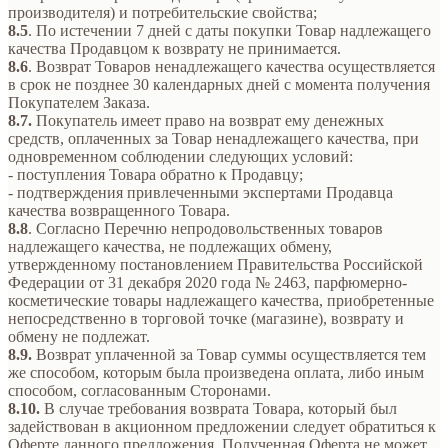
производителя) и потребительские свойства;
8.5
. По истечении 7 дней с даты покупки Товар надлежащего
качества Продавцом к возврату не принимается.
8.6
. Возврат Товаров ненадлежащего качества осуществляется
в срок не позднее 30 календарных дней с момента получения
Покупателем Заказа.
8.7.
Покупатель имеет право на возврат ему денежных
средств, оплаченных за Товар ненадлежащего качества, при
одновременном соблюдении следующих условий:
- поступления Товара обратно к Продавцу;
- подтверждения привлеченными экспертами Продавца
качества возвращенного Товара.
8.8
. Согласно Перечню непродовольственных товаров
надлежащего качества, не подлежащих обмену,
утвержденному постановлением Правительства Российской
Федерации от 31 декабря 2020 года № 2463, парфюмерно-
косметические товары надлежащего качества, приобретенные
непосредственно в торговой точке (магазине), возврату и
обмену не подлежат.
8.9.
Возврат уплаченной за Товар суммы осуществляется тем
же способом, которым была произведена оплата, либо иным
способом, согласованным Сторонами.
8.10.
В случае требования возврата Товара, который был
задействован в акционном предложении следует обратиться к
Оферте данного предложения. Полученная Оферта не может