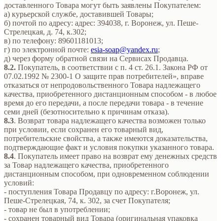
доставленного Товара могут быть заявлены Покупателем:
а) курьерской службе, доставившей Товары;
б) почтой по адресу: адрес: 394038, г. Воронеж, ул. Пеше-
Стрелецкая, д. 74, к.302;
в) по телефону: 89601181013;
г) по электронной почте:
esia-soap@yandex.ru
;
д) через форму обратной связи на Сервисах Продавца.
8.2.
Покупатель, в соответствии с п. 4 ст. 26.1. Закона РФ от
07.02.1992 № 2300-1 О защите прав потребителей», вправе
отказаться от непродовольственного Товара надлежащего
качества, приобретенного дистанционным способом - в любое
время до его передачи, а после передачи товара - в течение
семи дней (безотносительно к причинам отказа).
8.3
. Возврат товара надлежащего качества возможен только
при условии, если сохранен его товарный вид,
потребительские свойства, а также имеются доказательства,
подтверждающие факт и условия покупки указанного товара.
8.4
. Покупатель имеет право на возврат ему денежных средств
за Товар надлежащего качества, приобретенного
дистанционным способом, при одновременном соблюдении
условий:
- поступления Товара Продавцу по адресу: г.Воронеж, ул.
Пеше-Стрелецкая, 74, к. 302, за счет Покупателя;
- товар не был в употреблении;
- сохранен товарный вид Товара (оригинальная упаковка