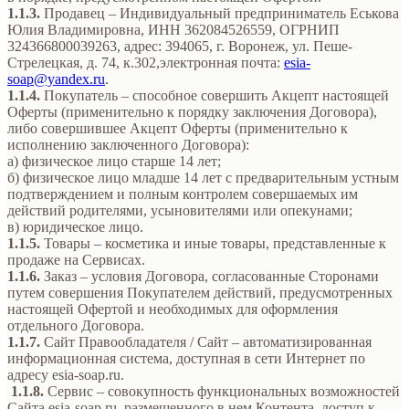
1.1.3.
Продавец – Индивидуальный предприниматель Еськова
Юлия Владимировна, ИНН 362084526559, ОГРНИП
324366800039263, адрес: 394065, г. Воронеж, ул. Пеше-
Стрелецкая, д. 74, к.302,электронная почта:
esia-
soap@yandex.ru
.
1.1.4.
Покупатель – способное совершить Акцепт настоящей
Оферты (применительно к порядку заключения Договора),
либо совершившее Акцепт Оферты (применительно к
исполнению заключенного Договора):
а) физическое лицо старше 14 лет;
б) физическое лицо младше 14 лет с предварительным устным
подтверждением и полным контролем совершаемых им
действий родителями, усыновителями или опекунами;
в) юридическое лицо.
1.1.5.
Товары – косметика и иные товары, представленные к
продаже на Сервисах.
1.1.6.
Заказ – условия Договора, согласованные Сторонами
путем совершения Покупателем действий, предусмотренных
настоящей Офертой и необходимых для оформления
отдельного Договора.
1.1.7.
Сайт Правообладателя / Сайт – автоматизированная
информационная система, доступная в сети Интернет по
адресу esia-soap.ru.
1.1.8.
Сервис – совокупность функциональных возможностей
Сайта esia-soap.ru, размещенного в нем Контента, доступ к